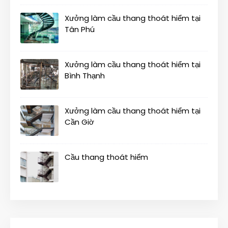
Xưởng làm cầu thang thoát hiểm tại
Tân Phú
Xưởng làm cầu thang thoát hiểm tại
Bình Thạnh
Xưởng làm cầu thang thoát hiểm tại
Cần Giờ
Cầu thang thoát hiểm