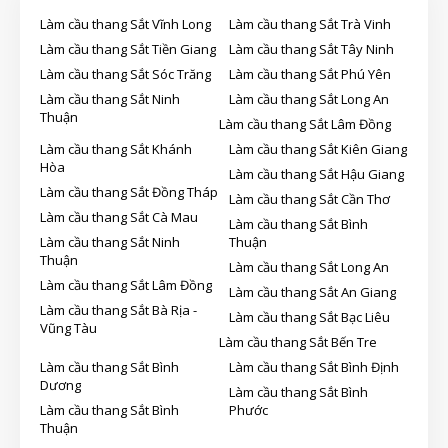
Làm cầu thang Sắt Vĩnh Long
Làm cầu thang Sắt Trà Vinh
Làm cầu thang Sắt Tiền Giang
Làm cầu thang Sắt Tây Ninh
Làm cầu thang Sắt Sóc Trăng
Làm cầu thang Sắt Phú Yên
Làm cầu thang Sắt Ninh
Làm cầu thang Sắt Long An
Thuận
Làm cầu thang Sắt Lâm Đồng
Làm cầu thang Sắt Khánh
Làm cầu thang Sắt Kiên Giang
Hòa
Làm cầu thang Sắt Hậu Giang
Làm cầu thang Sắt Đồng Tháp
Làm cầu thang Sắt Cần Thơ
Làm cầu thang Sắt Cà Mau
Làm cầu thang Sắt Bình
Làm cầu thang Sắt Ninh
Thuận
Thuận
Làm cầu thang Sắt Long An
Làm cầu thang Sắt Lâm Đồng
Làm cầu thang Sắt An Giang
Làm cầu thang Sắt Bà Rịa -
Làm cầu thang Sắt Bạc Liêu
Vũng Tàu
Làm cầu thang Sắt Bến Tre
Làm cầu thang Sắt Bình
Làm cầu thang Sắt Bình Định
Dương
Làm cầu thang Sắt Bình
Làm cầu thang Sắt Bình
Phước
Thuận