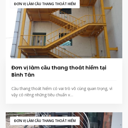
ĐƠN VỊ LÀM CẦU THANG THOÁT HIỂM
Đơn vị làm cầu thang thoát hiểm tại
Bình Tân
Cầu thang thoát hiểm có vai trò vô cùng quan trọng, vì
vậy có riêng những tiêu chuẩn v…
ĐƠN VỊ LÀM CẦU THANG THOÁT HIỂM