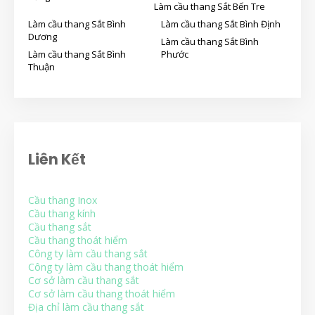
Làm cầu thang Sắt Bến Tre
Làm cầu thang Sắt Bình
Làm cầu thang Sắt Bình Định
Dương
Làm cầu thang Sắt Bình
Làm cầu thang Sắt Bình
Phước
Thuận
Liên Kết
Cầu thang Inox
Cầu thang kính
Cầu thang sắt
Cầu thang thoát hiểm
Công ty làm cầu thang sắt
Công ty làm cầu thang thoát hiểm
Cơ sở làm cầu thang sắt
Cơ sở làm cầu thang thoát hiểm
Địa chỉ làm cầu thang sắt