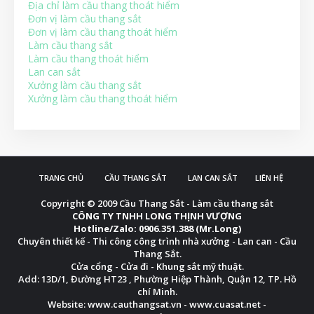
Địa chỉ làm cầu thang thoát hiểm
Đơn vị làm cầu thang sắt
Đơn vị làm cầu thang thoát hiểm
Làm cầu thang sắt
Làm cầu thang thoát hiểm
Lan can sắt
Xưởng làm cầu thang sắt
Xưởng làm cầu thang thoát hiểm
TRANG CHỦ
CẦU THANG SẮT
LAN CAN SẮT
LIÊN HỆ
Copyright © 2009
Cầu Thang Sắt - Làm cầu thang sắt
CÔNG TY TNHH LONG THỊNH VƯỢNG
Hotline/Zalo: 0906.351.388 (Mr.Long)
Chuyên thiết kế - Thi công công trình nhà xưởng - Lan can - Cầu
Thang Sắt.
Cửa cổng - Cửa đi - Khung sắt mỹ thuật.
Add: 13D/1, Đường HT23 , Phường Hiệp Thành, Quận 12, TP. Hồ
chí Minh.
Website: www.cauthangsat.vn - www.cuasat.net -