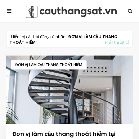
Hiển thị các bài đăng có nhãn
ĐƠN VỊ LÀM CẦU THANG
THOÁT HIỂM
Hiển thị tất cả
ĐƠN VỊ LÀM CẦU THANG THOÁT HIỂM
Đơn vị làm cầu thang thoát hiểm tại