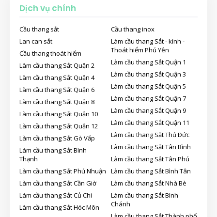
Dịch vụ chính
Cầu thang sắt
Cầu thang inox
Lan can sắt
Làm cầu thang Sắt - kính -
Thoát hiểm Phú Yên
Cầu thang thoát hiểm
Làm cầu thang Sắt Quận 1
Làm cầu thang Sắt Quận 2
Làm cầu thang Sắt Quận 3
Làm cầu thang Sắt Quận 4
Làm cầu thang Sắt Quận 5
Làm cầu thang Sắt Quận 6
Làm cầu thang Sắt Quận 7
Làm cầu thang Sắt Quận 8
Làm cầu thang Sắt Quận 9
Làm cầu thang Sắt Quận 10
Làm cầu thang Sắt Quận 11
Làm cầu thang Sắt Quận 12
Làm cầu thang Sắt Thủ Ðức
Làm cầu thang Sắt Gò Vấp
Làm cầu thang Sắt Tân Bình
Làm cầu thang Sắt Bình
Thạnh
Làm cầu thang Sắt Tân Phú
Làm cầu thang Sắt Phú Nhuận
Làm cầu thang Sắt Bình Tân
Làm cầu thang Sắt Cần Giờ
Làm cầu thang Sắt Nhà Bè
Làm cầu thang Sắt Củ Chi
Làm cầu thang Sắt Bình
Chánh
Làm cầu thang Sắt Hóc Môn
Làm cầu thang Sắt Thành phố