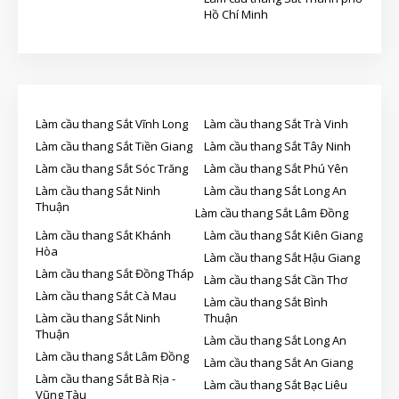
Hồ Chí Minh
Làm cầu thang Sắt Vĩnh Long
Làm cầu thang Sắt Trà Vinh
Làm cầu thang Sắt Tiền Giang
Làm cầu thang Sắt Tây Ninh
Làm cầu thang Sắt Sóc Trăng
Làm cầu thang Sắt Phú Yên
Làm cầu thang Sắt Ninh
Làm cầu thang Sắt Long An
Thuận
Làm cầu thang Sắt Lâm Đồng
Làm cầu thang Sắt Khánh
Làm cầu thang Sắt Kiên Giang
Hòa
Làm cầu thang Sắt Hậu Giang
Làm cầu thang Sắt Đồng Tháp
Làm cầu thang Sắt Cần Thơ
Làm cầu thang Sắt Cà Mau
Làm cầu thang Sắt Bình
Làm cầu thang Sắt Ninh
Thuận
Thuận
Làm cầu thang Sắt Long An
Làm cầu thang Sắt Lâm Đồng
Làm cầu thang Sắt An Giang
Làm cầu thang Sắt Bà Rịa -
Làm cầu thang Sắt Bạc Liêu
Vũng Tàu