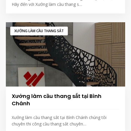
Hãy đến với Xưởng làm cầu thang s…
XƯỞNG LÀM CẦU THANG SẮT
Xưởng làm cầu thang sắt tại Bình
Chánh
Xưởng làm cầu thang sắt tại Bình Chánh chúng tôi
chuyên thi công cầu thang sắt chuyên…