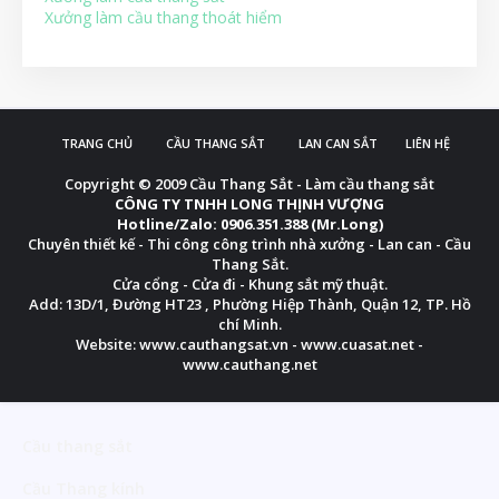
Xưởng làm cầu thang thoát hiểm
TRANG CHỦ
CẦU THANG SẮT
LAN CAN SẮT
LIÊN HỆ
Copyright © 2009
Cầu Thang Sắt - Làm cầu thang sắt
CÔNG TY TNHH LONG THỊNH VƯỢNG
Hotline/Zalo: 0906.351.388 (Mr.Long)
Chuyên thiết kế - Thi công công trình nhà xưởng - Lan can - Cầu
Thang Sắt.
Cửa cổng - Cửa đi - Khung sắt mỹ thuật.
Add: 13D/1, Đường HT23 , Phường Hiệp Thành, Quận 12, TP. Hồ
chí Minh.
Website: www.cauthangsat.vn - www.cuasat.net -
www.cauthang.net
Cầu thang sắt
Cầu Thang kính