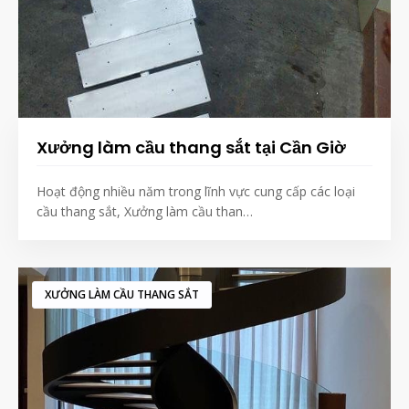
Xưởng làm cầu thang sắt tại Cần Giờ
Hoạt động nhiều năm trong lĩnh vực cung cấp các loại
cầu thang sắt, Xưởng làm cầu than…
XƯỞNG LÀM CẦU THANG SẮT