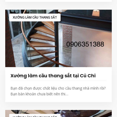
XƯỞNG LÀM CẦU THANG SẮT
Xưởng làm cầu thang sắt tại Củ Chi
Bạn đã chọn được chất liệu cho cầu thang nhà mình rồi?
Bạn băn khoăn chưa biết nên thi…